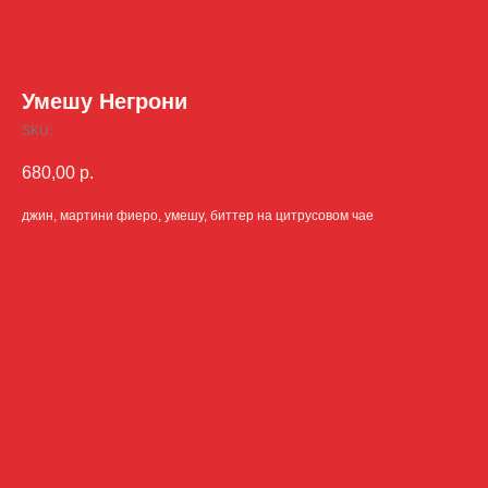
Умешу Негрони
SKU:
680,00
р.
джин, мартини фиеро, умешу, биттер на цитрусовом чае