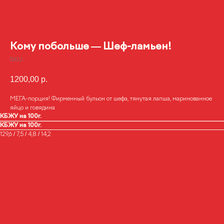
Кому побольше — Шеф-ламьен!
SKU:
1200,00
р.
МЕГА-порция! Фирменный бульон от шефа, тянутая лапша, маринованное
яйцо и говядина
КБЖУ на 100г.
КБЖУ на 100г.
129,6 / 7,5 / 4,8 / 14,2